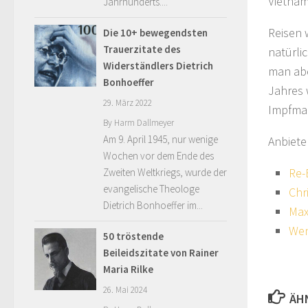
Vietna
Jahrhunderts....
Reisen 
Die 10+ bewegendsten
Trauerzitate des
natürli
Widerständlers Dietrich
man abe
Bonhoeffer
Jahres 
29. März 2022
Impfma
By
Harm Dallmeyer
Am 9. April 1945, nur wenige
Anbiete
Wochen vor dem Ende des
Re-
Zweiten Weltkriegs, wurde der
evangelische Theologe
Chr
Dietrich Bonhoeffer im...
Max
We
50 tröstende
Beileidszitate von Rainer
Maria Rilke
26. Mai 2024
ÄH