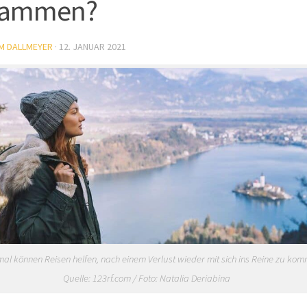
sammen?
M DALLMEYER
·
12. JANUAR 2021
l können Reisen helfen, nach einem Verlust wieder mit sich ins Reine zu kom
Quelle: 123rf.com / Foto: Natalia Deriabina