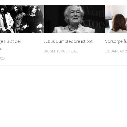
e Fürst der
Albus Dumbledore ist tot
Vorsorge fü
is
28. SEPTEMBER 2023
12. JANUAR 
025