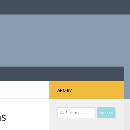
ARCHIV
Suchen
as
nach: