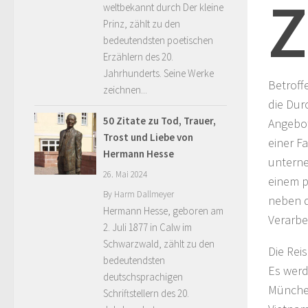
Z
weltbekannt durch Der kleine
Prinz, zählt zu den
bedeutendsten poetischen
Erzählern des 20.
Jahrhunderts. Seine Werke
Betroffe
zeichnen...
die Du
50 Zitate zu Tod, Trauer,
Angebot
Trost und Liebe von
einer F
Hermann Hesse
unterne
26. Mai 2024
einem p
By
Harm Dallmeyer
neben d
Hermann Hesse, geboren am
Verarbe
2. Juli 1877 in Calw im
Schwarzwald, zählt zu den
Die Rei
bedeutendsten
Es werd
deutschsprachigen
Münche
Schriftstellern des 20.