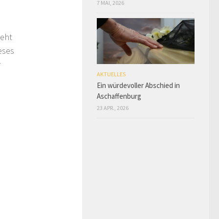
7 MAI, 2026
geht
eses
r
AKTUELLES
Ein würdevoller Abschied in
Aschaffenburg
23 APR., 2026