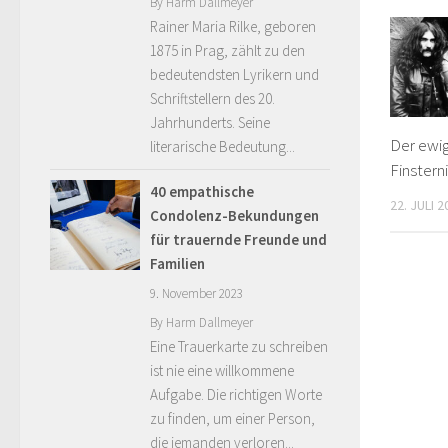
By
Harm Dallmeyer
Rainer Maria Rilke, geboren
1875 in Prag, zählt zu den
bedeutendsten Lyrikern und
Schriftstellern des 20.
Jahrhunderts. Seine
Der ewig
literarische Bedeutung...
Finstern
40 empathische
22. JULI 2
Condolenz-Bekundungen
für trauernde Freunde und
Familien
9. November 2023
By
Harm Dallmeyer
Eine Trauerkarte zu schreiben
ist nie eine willkommene
Aufgabe. Die richtigen Worte
zu finden, um einer Person,
die jemanden verloren...