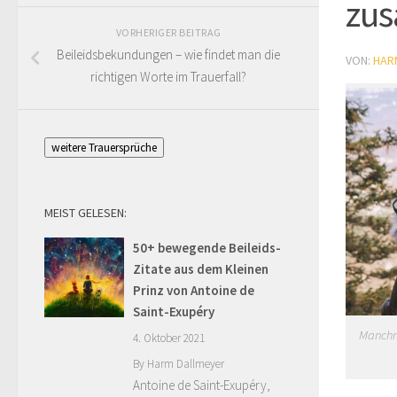
zu
VORHERIGER BEITRAG
Beileidsbekundungen – wie findet man die
VON:
HAR
richtigen Worte im Trauerfall?
weitere Trauersprüche
MEIST GELESEN:
50+ bewegende Beileids-
Zitate aus dem Kleinen
Prinz von Antoine de
Saint-Exupéry
Manchma
4. Oktober 2021
By
Harm Dallmeyer
Antoine de Saint-Exupéry,