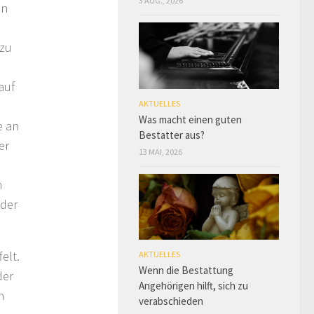
3 AUG., 2026
en
 zu
auf
AKTUELLES
s
Was macht einen guten
e an
Bestatter aus?
er
13 MAI, 2026
n
 der
elt.
AKTUELLES
Wenn die Bestattung
der
Angehörigen hilft, sich zu
h
verabschieden