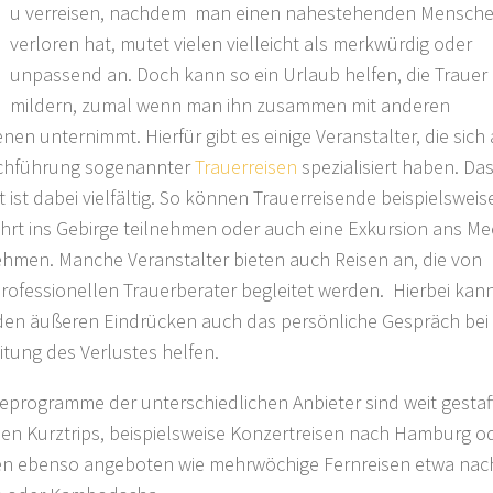
u verreisen, nachdem man einen nahestehenden Mensch
verloren hat, mutet vielen vielleicht als merkwürdig oder
unpassend an. Doch kann so ein Urlaub helfen, die Trauer
mildern, zumal wenn man ihn zusammen mit anderen
nen unternimmt. Hierfür gibt es einige Veranstalter, die sich 
rchführung sogenannter
Trauerreisen
spezialisiert haben. Da
 ist dabei vielfältig. So können Trauerreisende beispielsweis
ahrt ins Gebirge teilnehmen oder auch eine Exkursion ans Me
hmen. Manche Veranstalter bieten auch Reisen an, die von
rofessionellen Trauerberater begleitet werden. Hierbei kan
en äußeren Eindrücken auch das persönliche Gespräch bei
itung des Verlustes helfen.
seprogramme der unterschiedlichen Anbieter sind weit gestaff
en Kurztrips, beispielsweise Konzertreisen nach Hamburg o
n ebenso angeboten wie mehrwöchige Fernreisen etwa nac