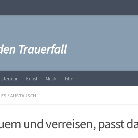
den Trauerfall
Literatur
Kunst
Musik
Film
LES
/
AUSTAUSCH
uern und verreisen, passt d