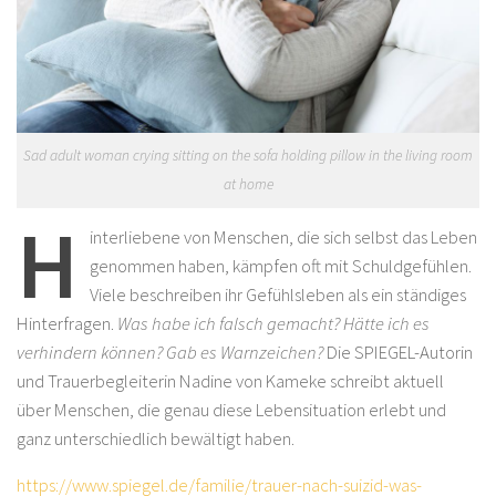
Sad adult woman crying sitting on the sofa holding pillow in the living room
at home
H
interliebene von Menschen, die sich selbst das Leben
genommen haben, kämpfen oft mit Schuldgefühlen.
Viele beschreiben ihr Gefühlsleben als ein ständiges
Hinterfragen.
Was habe ich falsch gemacht? Hätte ich es
verhindern können? Gab es Warnzeichen?
Die SPIEGEL-Autorin
und Trauerbegleiterin Nadine von Kameke schreibt aktuell
über Menschen, die genau diese Lebensituation erlebt und
ganz unterschiedlich bewältigt haben.
https://www.spiegel.de/familie/trauer-nach-suizid-was-