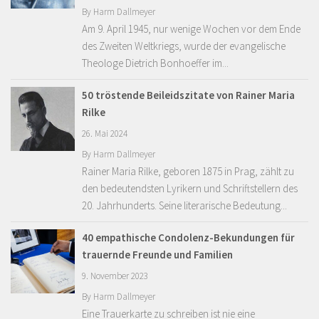
By
Harm Dallmeyer
Am 9. April 1945, nur wenige Wochen vor dem Ende
des Zweiten Weltkriegs, wurde der evangelische
Theologe Dietrich Bonhoeffer im...
50 tröstende Beileidszitate von Rainer Maria
Rilke
26. Mai 2024
By
Harm Dallmeyer
Rainer Maria Rilke, geboren 1875 in Prag, zählt zu
den bedeutendsten Lyrikern und Schriftstellern des
20. Jahrhunderts. Seine literarische Bedeutung...
40 empathische Condolenz-Bekundungen für
trauernde Freunde und Familien
9. November 2023
By
Harm Dallmeyer
Eine Trauerkarte zu schreiben ist nie eine