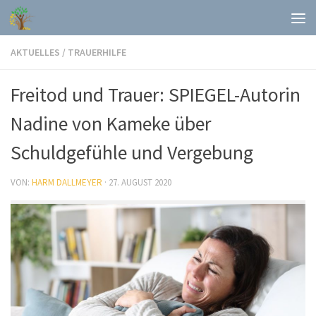
Skip to content
AKTUELLES
/
TRAUERHILFE
Freitod und Trauer: SPIEGEL-Autorin
Nadine von Kameke über
Schuldgefühle und Vergebung
VON:
HARM DALLMEYER
·
27. AUGUST 2020