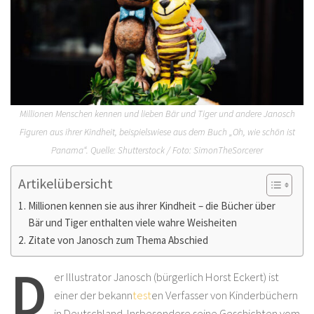
Millionen Menschen kennen und lieben Bär und Tiger und andere Janosch
Figuren aus ihrer Kindheit, beispielswiese aus dem Buch „Oh, wie schön ist
Panama“. Quelle: Shutterstock / Foto: SimonTheSorcerer
Artikelübersicht
Millionen kennen sie aus ihrer Kindheit – die Bücher über
Bär und Tiger enthalten viele wahre Weisheiten
Zitate von Janosch zum Thema Abschied
D
er Illustrator Janosch (bürgerlich Horst Eckert) ist
einer der bekann
test
en Verfasser von Kinderbüchern
in Deutschland. Insbesondere seine Geschichten vom