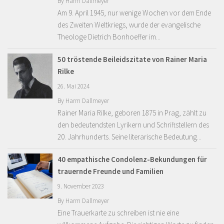
By
Harm Dallmeyer
Am 9. April 1945, nur wenige Wochen vor dem Ende
des Zweiten Weltkriegs, wurde der evangelische
Theologe Dietrich Bonhoeffer im...
50 tröstende Beileidszitate von Rainer Maria
Rilke
26. Mai 2024
By
Harm Dallmeyer
Rainer Maria Rilke, geboren 1875 in Prag, zählt zu
den bedeutendsten Lyrikern und Schriftstellern des
20. Jahrhunderts. Seine literarische Bedeutung...
40 empathische Condolenz-Bekundungen für
trauernde Freunde und Familien
9. November 2023
By
Harm Dallmeyer
Eine Trauerkarte zu schreiben ist nie eine