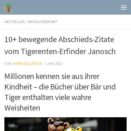
Skip to content
AKTUELLES
/
FACHLICHER RAT
10+ bewegende Abschieds-Zitate
vom Tigerenten-Erfinder Janosch
VON:
HARM DALLMEYER
·
1. MAI 2022
Millionen kennen sie aus ihrer
Kindheit – die Bücher über Bär und
Tiger enthalten viele wahre
Weisheiten