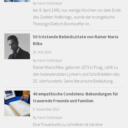
By
Harm Dallmeyer
Am 9. April 1945, nur wenige Wochen vor dem Ende
des Zweiten Weltkriegs, wurde der evangelische
Theologe Dietrich Bonhoeffer im...
50 tröstende Beileidszitate von Rainer Maria
Rilke
26. Mai 2024
By
Harm Dallmeyer
Rainer Maria Rilke, geboren 1875 in Prag, zählt zu
den bedeutendsten Lyrikern und Schriftstellern des
20. Jahrhunderts. Seine literarische Bedeutung...
40 empathische Condolenz-Bekundungen für
trauernde Freunde und Familien
9. November 2023
By
Harm Dallmeyer
Eine Trauerkarte zu schreiben ist nie eine