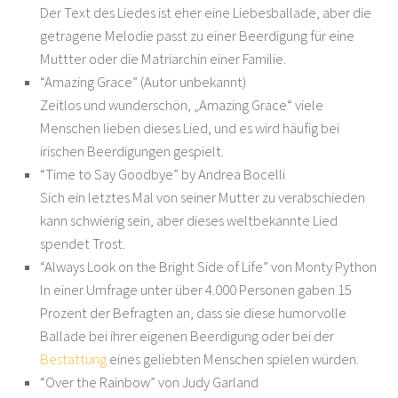
Der Text des Liedes ist eher eine Liebesballade, aber die
getragene Melodie passt zu einer Beerdigung für eine
Muttter oder die Matriarchin einer Familie.
“Amazing Grace” (Autor unbekannt)
Zeitlos und wunderschön, „Amazing Grace“ viele
Menschen lieben dieses Lied, und es wird häufig bei
irischen Beerdigungen gespielt.
“Time to Say Goodbye” by Andrea Bocelli
Sich ein letztes Mal von seiner Mutter zu verabschieden
kann schwierig sein, aber dieses weltbekannte Lied
spendet Trost.
“Always Look on the Bright Side of Life” von Monty Python
In einer Umfrage unter über 4.000 Personen gaben 15
Prozent der Befragten an, dass sie diese humorvolle
Ballade bei ihrer eigenen Beerdigung oder bei der
Bestattung
eines geliebten Menschen spielen würden.
“Over the Rainbow” von Judy Garland