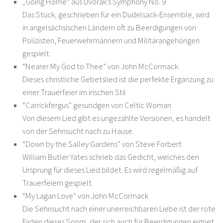
„Going Home“ aus Dvorak’s Symphony No. 9
Das Stück, geschrieben für ein Dudelsack-Ensemble, wird
in angelsächsischen Ländern oft zu Beerdigungen von
Polizisten, Feuerwehrmännern und Militärangehörigen
gespielt.
“Nearer My God to Thee” von John McCormack
Dieses christliche Gebetslied ist die perfekte Ergänzung zu
einer Trauerfeier im irischen Stil
“Carrickfergus” gesundgen von Celtic Woman
Von diesem Lied gibt es ungezählte Versionen, es handelt
von der Sehnsucht nach zu Hause.
“Down by the Salley Gardens” von Steve Forbert
William Butler Yates schrieb das Gedicht, welches den
Ursprung für dieses Lied bildet. Es wird regelmäßig auf
Trauerfeiern gespielt.
“My Lagan Love” von John McCormack
Die Sehnsucht nach einer unerreichbaren Liebe ist der rote
Faden dieses Songs, der sich auch für Beerdigungen eignet.