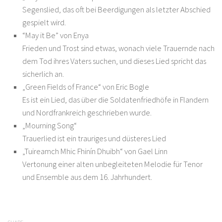
Segenslied, das oft bei Beerdigungen als letzter Abschied
gespielt wird.
“May it Be” von Enya
Frieden und Trost sind etwas, wonach viele Trauernde nach
dem Tod ihres Vaters suchen, und dieses Lied spricht das
sicherlich an.
„Green Fields of France“ von Eric Bogle
Es ist ein Lied, das über die Soldatenfriedhöfe in Flandern
und Nordfrankreich geschrieben wurde.
„Mourning Song“
Trauerlied ist ein trauriges und düsteres Lied
„Tuireamch Mhic Fhinín Dhuibh“ von Gael Linn
Vertonung einer alten unbegleiteten Melodie für Tenor
und Ensemble aus dem 16. Jahrhundert.