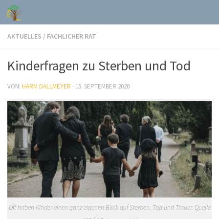
Skip to content
AKTUELLES
/
FACHLICHER RAT
Kinderfragen zu Sterben und Tod
VON:
HARM DALLMEYER
·
15. SEPTEMBER 2020
Oft haben Kinder einen ganz eigenen Blick auf Sterben, Tod und Trauer. Quelle