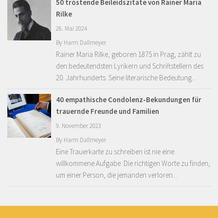
50 tröstende Beileidszitate von Rainer Maria
Rilke
26. Mai 2024
By
Harm Dallmeyer
Rainer Maria Rilke, geboren 1875 in Prag, zählt zu
den bedeutendsten Lyrikern und Schriftstellern des
20. Jahrhunderts. Seine literarische Bedeutung...
40 empathische Condolenz-Bekundungen für
trauernde Freunde und Familien
9. November 2023
By
Harm Dallmeyer
Eine Trauerkarte zu schreiben ist nie eine
willkommene Aufgabe. Die richtigen Worte zu finden,
um einer Person, die jemanden verloren...