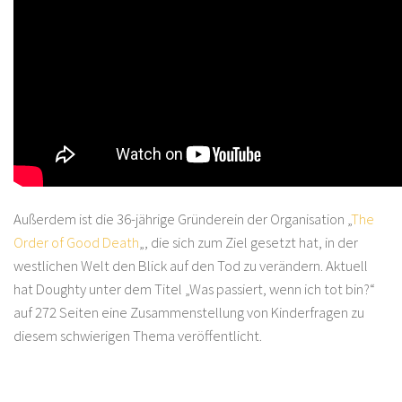
Außerdem ist die 36-jährige Gründerein der Organisation „
The
Order of Good Death
„, die sich zum Ziel gesetzt hat, in der
westlichen Welt den Blick auf den Tod zu verändern. Aktuell
hat Doughty unter dem Titel „Was passiert, wenn ich tot bin?“
auf 272 Seiten eine Zusammenstellung von Kinderfragen zu
diesem schwierigen Thema veröffentlicht.