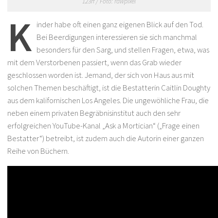
123rf / Foto: rawpixel
K
inder habe oft einen ganz eigenen Blick auf den Tod.
Bei Beerdigungen interessieren sie sich manchmal
besonders für den Sarg, und stellen Fragen, etwa, was
mit dem Verstorbenen passiert, wenn das Grab wieder
geschlossen worden ist. Jemand, der sich von Haus aus mit
solchen Themen beschäftigt, ist die Bestatterin Caitlin Doughty
aus dem kalifornischen Los Angeles. Die ungewöhliche Frau, die
neben einem privaten Begräbnisinstitut auch den sehr
erfolgreichen YouTube-Kanal „Ask a Mortician“ („Frage einen
Bestatter“) betreibt, ist zudem auch die Autorin einer ganzen
Reihe von Büchern.